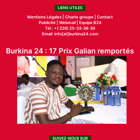
LIENS UTILES
Mentions Légales |
Charte groupe |
Contact
Publicité
|
Webmail |
Equipe B24
Tél : +( 226) 25-33-38-30
Email: info[at]burkina24.com
Burkina 24 : 17 Prix Galian remportés
SUIVEZ-NOUS SUR