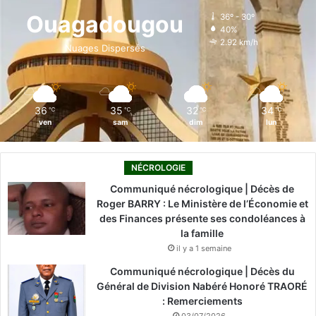
o
d
b
g
k
Ouagadougou
36º - 30º
40%
o
i
e
r
2.92 km/h
Nuages Dispersés
k
n
a
m
36
35
32
34
℃
℃
℃
℃
ven
sam
dim
lun
NÉCROLOGIE
Communiqué nécrologique | Décès de
Roger BARRY : Le Ministère de l’Économie et
des Finances présente ses condoléances à
la famille
il y a 1 semaine
Communiqué nécrologique | Décès du
Général de Division Nabéré Honoré TRAORÉ
: Remerciements