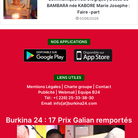
BAMBARA née KABORE Marie Josephe :
Faire -part
01/06/2026
NOS APPLICATIONS
LIENS UTILES
Mentions Légales |
Charte groupe |
Contact
Publicité
|
Webmail |
Equipe B24
Tél : +( 226) 25-33-38-30
Email: info[at]burkina24.com
Burkina 24 : 17 Prix Galian remportés