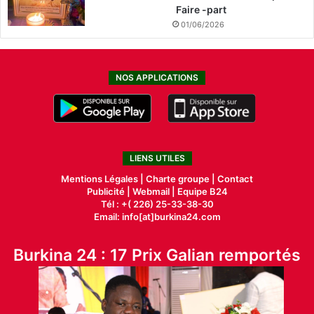
Faire -part
01/06/2026
NOS APPLICATIONS
LIENS UTILES
Mentions Légales |
Charte groupe |
Contact
Publicité
|
Webmail |
Equipe B24
Tél : +( 226) 25-33-38-30
Email: info[at]burkina24.com
Burkina 24 : 17 Prix Galian remportés