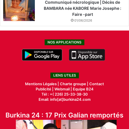
Communiqué nécrologique | Décès de
BAMBARA née KABORE Marie Josephe :
Faire -part
01/06/2026
NOS APPLICATIONS
LIENS UTILES
Mentions Légales |
Charte groupe |
Contact
Publicité
|
Webmail |
Equipe B24
Tél : +( 226) 25-33-38-30
Email: info[at]burkina24.com
Burkina 24 : 17 Prix Galian remportés