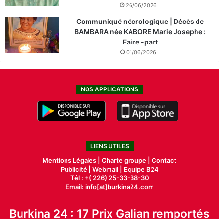
26/06/2026
Communiqué nécrologique | Décès de
BAMBARA née KABORE Marie Josephe :
Faire -part
01/06/2026
NOS APPLICATIONS
LIENS UTILES
Mentions Légales |
Charte groupe |
Contact
Publicité
|
Webmail |
Equipe B24
Tél : +( 226) 25-33-38-30
Email: info[at]burkina24.com
Burkina 24 : 17 Prix Galian remportés