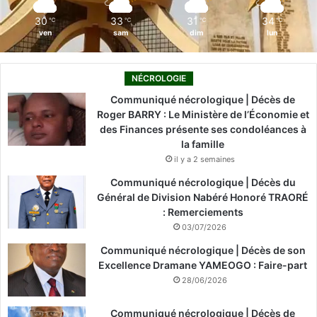
m
30
33
31
34
℃
℃
℃
℃
ven
sam
dim
lun
NÉCROLOGIE
Communiqué nécrologique | Décès de
Roger BARRY : Le Ministère de l’Économie et
des Finances présente ses condoléances à
la famille
il y a 2 semaines
Communiqué nécrologique | Décès du
Général de Division Nabéré Honoré TRAORÉ
: Remerciements
03/07/2026
Communiqué nécrologique | Décès de son
Excellence Dramane YAMEOGO : Faire-part
28/06/2026
Communiqué nécrologique | Décès de