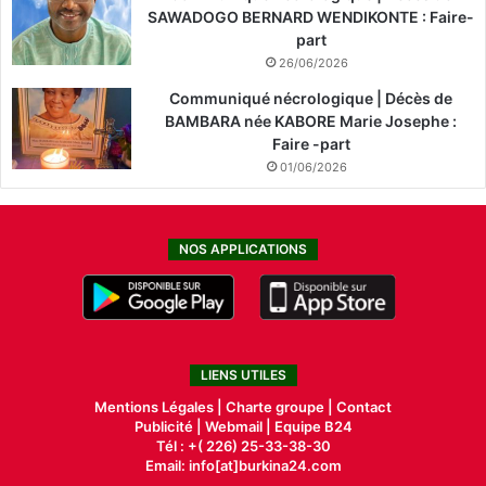
SAWADOGO BERNARD WENDIKONTE : Faire-
part
26/06/2026
Communiqué nécrologique | Décès de
BAMBARA née KABORE Marie Josephe :
Faire -part
01/06/2026
NOS APPLICATIONS
LIENS UTILES
Mentions Légales |
Charte groupe |
Contact
Publicité
|
Webmail |
Equipe B24
Tél : +( 226) 25-33-38-30
Email: info[at]burkina24.com