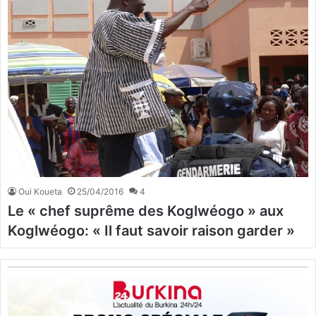
Oui Koueta
25/04/2016
4
Le « chef suprême des Koglwéogo » aux
Koglwéogo: « Il faut savoir raison garder »