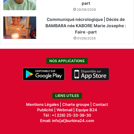
part
26/06/2026
Communiqué nécrologique | Décès de
BAMBARA née KABORE Marie Josephe :
Faire -part
01/06/2026
NOS APPLICATIONS
LIENS UTILES
Mentions Légales |
Charte groupe |
Contact
Publicité
|
Webmail |
Equipe B24
Tél : +( 226) 25-33-38-30
Email: info[at]burkina24.com