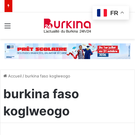
FR
Menu
Accueil
/
burkina faso koglweogo
burkina faso
koglweogo