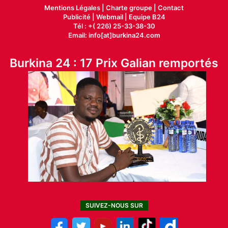
Mentions Légales |
Charte groupe |
Contact
Publicité
|
Webmail |
Equipe B24
Tél : +( 226) 25-33-38-30
Email: info[at]burkina24.com
Burkina 24 : 17 Prix Galian remportés
SUIVEZ-NOUS SUR