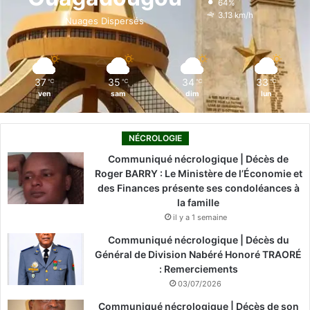
64%
o
i
e
r
3.13 km/h
Nuages Dispersés
k
n
a
m
37
35
34
33
℃
℃
℃
℃
ven
sam
dim
lun
NÉCROLOGIE
Communiqué nécrologique | Décès de
Roger BARRY : Le Ministère de l’Économie et
des Finances présente ses condoléances à
la famille
il y a 1 semaine
Communiqué nécrologique | Décès du
Général de Division Nabéré Honoré TRAORÉ
: Remerciements
03/07/2026
Communiqué nécrologique | Décès de son