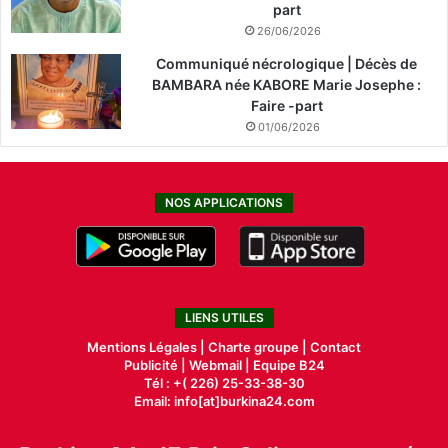
part
26/06/2026
Communiqué nécrologique | Décès de
BAMBARA née KABORE Marie Josephe :
Faire -part
01/06/2026
NOS APPLICATIONS
LIENS UTILES
Mentions Légales |
Charte groupe |
Contact
Publicité
|
Webmail |
Equipe B24
Tél : +( 226) 25-33-38-30
Email: info[at]burkina24.com