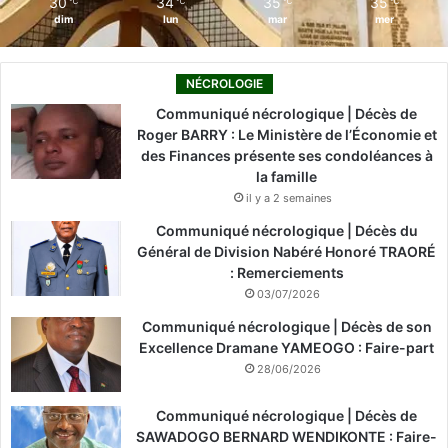
30
34
35
35
℃
℃
℃
℃
dim
lun
mar
mer
NÉCROLOGIE
Communiqué nécrologique | Décès de
Roger BARRY : Le Ministère de l’Économie et
des Finances présente ses condoléances à
la famille
il y a 2 semaines
Communiqué nécrologique | Décès du
Général de Division Nabéré Honoré TRAORÉ
: Remerciements
03/07/2026
Communiqué nécrologique | Décès de son
Excellence Dramane YAMEOGO : Faire-part
28/06/2026
Communiqué nécrologique | Décès de
SAWADOGO BERNARD WENDIKONTE : Faire-