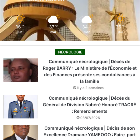
k
n
a
m
36
37
34
36
℃
℃
℃
℃
lun
mar
mer
jeu
NÉCROLOGIE
Communiqué nécrologique | Décès de
Roger BARRY : Le Ministère de l’Économie et
des Finances présente ses condoléances à
la famille
il y a 2 semaines
Communiqué nécrologique | Décès du
Général de Division Nabéré Honoré TRAORÉ
: Remerciements
03/07/2026
Communiqué nécrologique | Décès de son
Excellence Dramane YAMEOGO : Faire-part