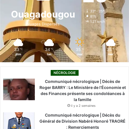
o
d
b
g
k
Ouagadougou
33º - 25º
81%
o
i
e
r
1.27 km/h
Nuages Dispersés
k
n
a
m
33
34
35
35
℃
℃
℃
℃
dim
lun
mar
mer
NÉCROLOGIE
Communiqué nécrologique | Décès de
Roger BARRY : Le Ministère de l’Économie et
des Finances présente ses condoléances à
la famille
il y a 2 semaines
Communiqué nécrologique | Décès du
Général de Division Nabéré Honoré TRAORÉ
: Remerciements