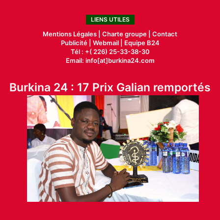
LIENS UTILES
Mentions Légales |
Charte groupe |
Contact
Publicité
|
Webmail |
Equipe B24
Tél : +( 226) 25-33-38-30
Email: info[at]burkina24.com
Burkina 24 : 17 Prix Galian remportés