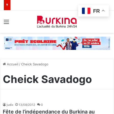
FR
Menu
Accueil
/
Cheick Savadogo
Cheick Savadogo
judix
13/08/2012
0
Fête de l’indépendance du Burkina au