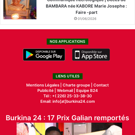
BAMBARA née KABORE Marie Josephe :
Faire -part
01/06/2026
NOS APPLICATIONS
LIENS UTILES
Mentions Légales |
Charte groupe |
Contact
Publicité
|
Webmail |
Equipe B24
Tél : +( 226) 25-33-38-30
Email: info[at]burkina24.com
Burkina 24 : 17 Prix Galian remportés