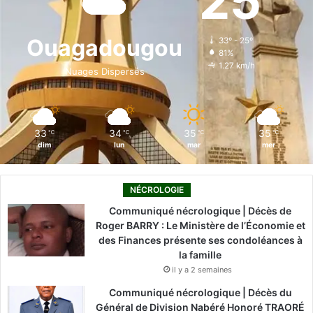
25
b
e
u
a
o
o
d
b
g
k
Ouagadougou
33º - 25º
81%
o
i
e
r
1.27 km/h
Nuages Dispersés
k
n
a
m
33
34
35
35
℃
℃
℃
℃
dim
lun
mar
mer
NÉCROLOGIE
Communiqué nécrologique | Décès de
Roger BARRY : Le Ministère de l’Économie et
des Finances présente ses condoléances à
la famille
il y a 2 semaines
Communiqué nécrologique | Décès du
Général de Division Nabéré Honoré TRAORÉ