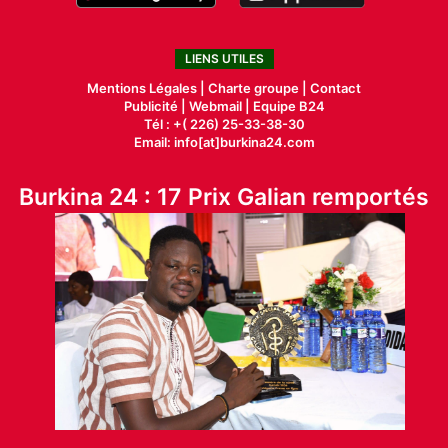
LIENS UTILES
Mentions Légales |
Charte groupe |
Contact
Publicité
|
Webmail |
Equipe B24
Tél : +( 226) 25-33-38-30
Email: info[at]burkina24.com
Burkina 24 : 17 Prix Galian remportés