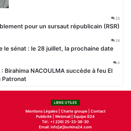
23
blement pour un sursaut républicain (RSR)
24
le sénat : le 28 juillet, la prochaine date
0
 : Birahima NACOULMA succède à feu El
 Patronat
LIENS UTILES
Mentions Légales |
Charte groupe |
Contact
Publicité
|
Webmail |
Equipe B24
Tél : +( 226) 25-33-38-30
Email: info[at]burkina24.com