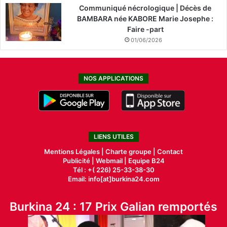
Communiqué nécrologique | Décès de
BAMBARA née KABORE Marie Josephe :
Faire -part
01/06/2026
NOS APPLICATIONS
LIENS UTILES
Mentions Légales |
Charte groupe |
Contact
Publicité
|
Webmail |
Equipe B24
Tél : +( 226) 25-33-38-30
Email: info[at]burkina24.com
Burkina 24 : 17 Prix Galian remportés