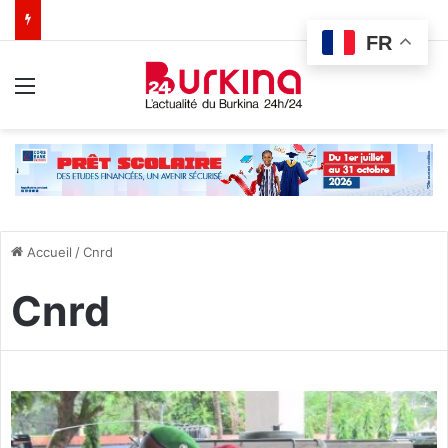
FR
Menu
Accueil
/
Cnrd
Cnrd