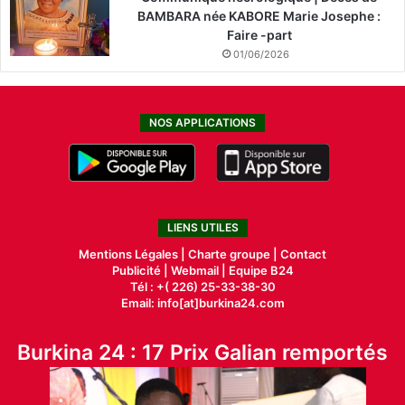
BAMBARA née KABORE Marie Josephe :
Faire -part
01/06/2026
NOS APPLICATIONS
LIENS UTILES
Mentions Légales |
Charte groupe |
Contact
Publicité
|
Webmail |
Equipe B24
Tél : +( 226) 25-33-38-30
Email: info[at]burkina24.com
Burkina 24 : 17 Prix Galian remportés