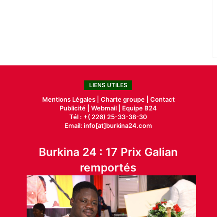
LIENS UTILES
Mentions Légales |
Charte groupe |
Contact
Publicité
|
Webmail |
Equipe B24
Tél : +( 226) 25-33-38-30
Email: info[at]burkina24.com
Burkina 24 : 17 Prix Galian
remportés