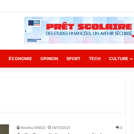
E
ÉCONOMIE
OPINION
SPORT
TECH
CULTURE
Noufou KINDO
18/10/2021
0