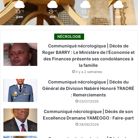
m
33
29
33
34
℃
℃
℃
℃
sam
dim
lun
mar
NÉCROLOGIE
Communiqué nécrologique | Décès de
Roger BARRY : Le Ministère de l’Économie et
des Finances présente ses condoléances à
la famille
il y a 2 semaines
Communiqué nécrologique | Décès du
Général de Division Nabéré Honoré TRAORÉ
: Remerciements
03/07/2026
Communiqué nécrologique | Décès de son
Excellence Dramane YAMEOGO : Faire-part
28/06/2026