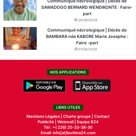
Communiqué nécrologique | Décès de
SAWADOGO BERNARD WENDIKONTE : Faire-
part
26/06/2026
Communiqué nécrologique | Décès de
BAMBARA née KABORE Marie Josephe :
Faire -part
01/06/2026
NOS APPLICATIONS
LIENS UTILES
Mentions Légales |
Charte groupe |
Contact
Publicité
|
Webmail |
Equipe B24
Tél : +( 226) 25-33-38-30
Email: info[at]burkina24.com