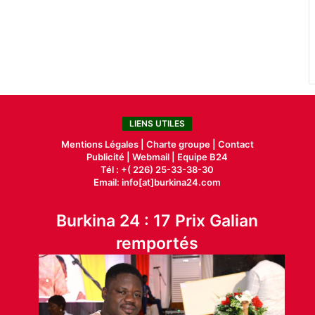
LIENS UTILES
Mentions Légales |
Charte groupe |
Contact
Publicité
|
Webmail |
Equipe B24
Tél : +( 226) 25-33-38-30
Email: info[at]burkina24.com
Burkina 24 : 17 Prix Galian
remportés