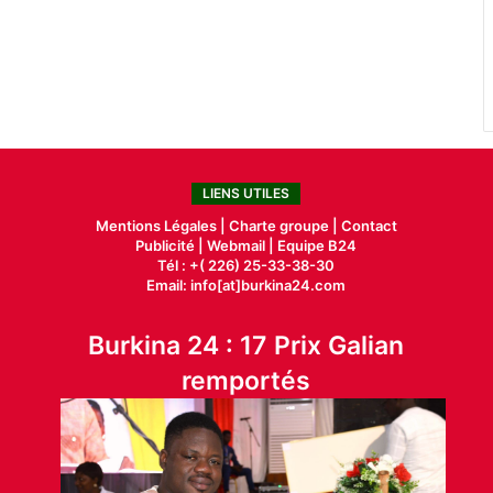
LIENS UTILES
Mentions Légales |
Charte groupe |
Contact
Publicité
|
Webmail |
Equipe B24
Tél : +( 226) 25-33-38-30
Email: info[at]burkina24.com
Burkina 24 : 17 Prix Galian
remportés