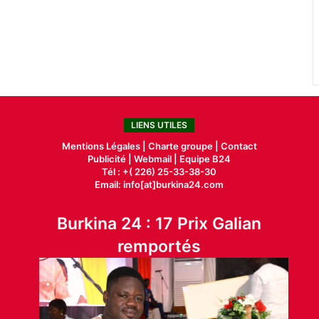
LIENS UTILES
Mentions Légales |
Charte groupe |
Contact
Publicité
|
Webmail |
Equipe B24
Tél : +( 226) 25-33-38-30
Email: info[at]burkina24.com
Burkina 24 : 17 Prix Galian
remportés