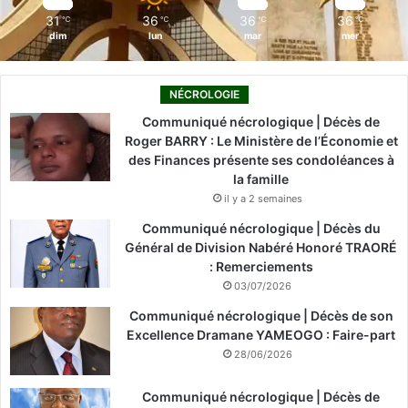
m
31
36
36
36
℃
℃
℃
℃
dim
lun
mar
mer
NÉCROLOGIE
Communiqué nécrologique | Décès de
Roger BARRY : Le Ministère de l’Économie et
des Finances présente ses condoléances à
la famille
il y a 2 semaines
Communiqué nécrologique | Décès du
Général de Division Nabéré Honoré TRAORÉ
: Remerciements
03/07/2026
Communiqué nécrologique | Décès de son
Excellence Dramane YAMEOGO : Faire-part
28/06/2026
Communiqué nécrologique | Décès de