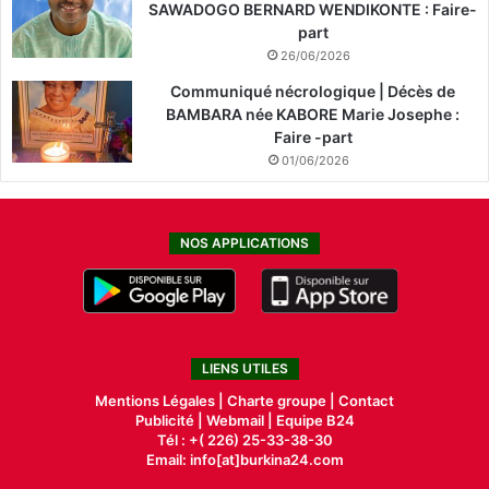
SAWADOGO BERNARD WENDIKONTE : Faire-
part
26/06/2026
Communiqué nécrologique | Décès de
BAMBARA née KABORE Marie Josephe :
Faire -part
01/06/2026
NOS APPLICATIONS
LIENS UTILES
Mentions Légales |
Charte groupe |
Contact
Publicité
|
Webmail |
Equipe B24
Tél : +( 226) 25-33-38-30
Email: info[at]burkina24.com