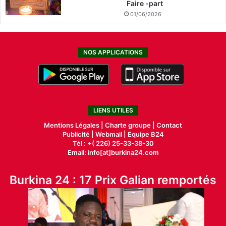
Faire -part
01/06/2026
NOS APPLICATIONS
LIENS UTILES
Mentions Légales |
Charte groupe |
Contact
Publicité
|
Webmail |
Equipe B24
Tél : +( 226) 25-33-38-30
Email: info[at]burkina24.com
Burkina 24 : 17 Prix Galian remportés