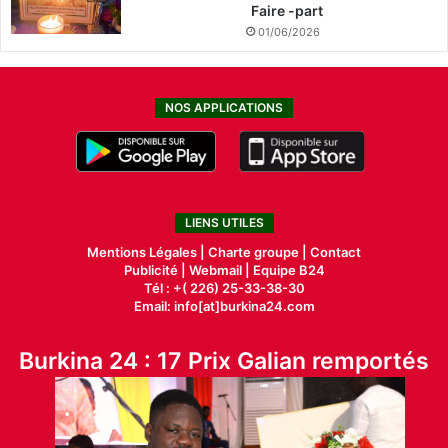
Faire -part
01/06/2026
NOS APPLICATIONS
LIENS UTILES
Mentions Légales |
Charte groupe |
Contact
Publicité
|
Webmail |
Equipe B24
Tél : +( 226) 25-33-38-30
Email: info[at]burkina24.com
Burkina 24 : 17 Prix Galian remportés