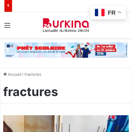
FR
Menu
Accueil
/
fractures
fractures