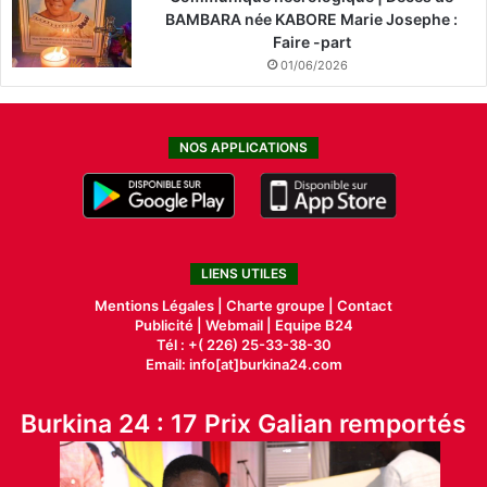
BAMBARA née KABORE Marie Josephe :
Faire -part
01/06/2026
NOS APPLICATIONS
LIENS UTILES
Mentions Légales |
Charte groupe |
Contact
Publicité
|
Webmail |
Equipe B24
Tél : +( 226) 25-33-38-30
Email: info[at]burkina24.com
Burkina 24 : 17 Prix Galian remportés