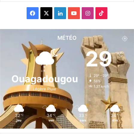
F
X
L
Y
I
T
a
i
o
n
i
c
n
u
s
k
MÉTÉO
e
k
T
t
T
29
℃
b
e
u
a
o
o
d
b
g
k
Ouagadougou
29º - 29º
58%
o
i
e
r
1.37 km/h
Légère Pluie
k
n
a
m
32
34
33
34
℃
℃
℃
℃
jeu
ven
sam
dim