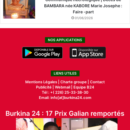
BAMBARA née KABORE Marie Josephe :
Faire -part
01/06/2026
NOS APPLICATIONS
LIENS UTILES
Mentions Légales |
Charte groupe |
Contact
Publicité
|
Webmail |
Equipe B24
Tél : +( 226) 25-33-38-30
Email: info[at]burkina24.com
Burkina 24 : 17 Prix Galian remportés