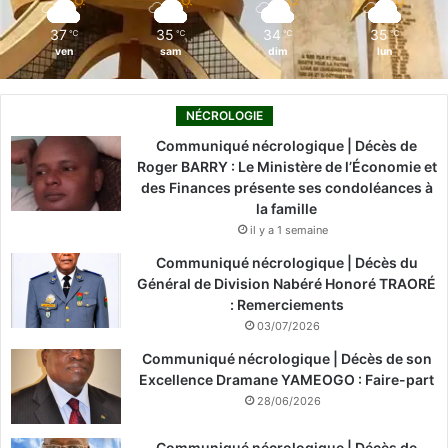
m
37
35
34
35
℃
℃
℃
℃
ven
sam
dim
lun
NÉCROLOGIE
Communiqué nécrologique | Décès de
Roger BARRY : Le Ministère de l’Économie et
des Finances présente ses condoléances à
la famille
il y a 1 semaine
Communiqué nécrologique | Décès du
Général de Division Nabéré Honoré TRAORÉ
: Remerciements
03/07/2026
Communiqué nécrologique | Décès de son
Excellence Dramane YAMEOGO : Faire-part
28/06/2026
Communiqué nécrologique | Décès de