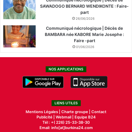
SAWADOGO BERNARD WENDIKONTE : Faire-
part
26/06/2026
Communiqué nécrologique | Décès de
BAMBARA née KABORE Marie Josephe :
Faire -part
01/06/2026
NOS APPLICATIONS
LIENS UTILES
Mentions Légales |
Charte groupe |
Contact
Publicité
|
Webmail |
Equipe B24
Tél : +( 226) 25-33-38-30
Email: info[at]burkina24.com