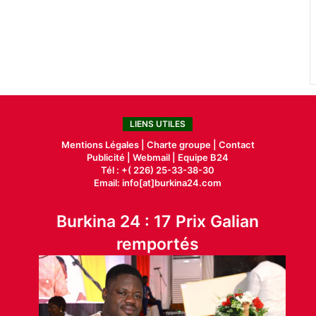
LIENS UTILES
Mentions Légales |
Charte groupe |
Contact
Publicité
|
Webmail |
Equipe B24
Tél : +( 226) 25-33-38-30
Email: info[at]burkina24.com
Burkina 24 : 17 Prix Galian
remportés