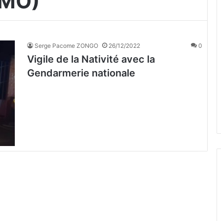
GMO)
Serge Pacome ZONGO
26/12/2022
0
Vigile de la Nativité avec la
Gendarmerie nationale