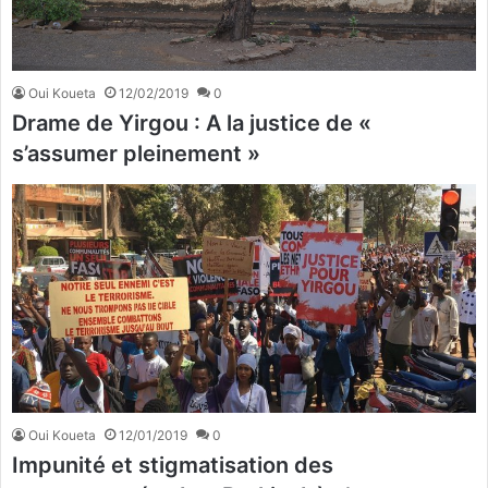
Oui Koueta
12/02/2019
0
Drame de Yirgou : A la justice de «
s’assumer pleinement »
Oui Koueta
12/01/2019
0
Impunité et stigmatisation des