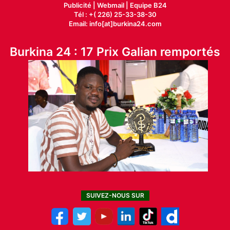
Publicité
|
Webmail |
Equipe B24
Tél : +( 226) 25-33-38-30
Email: info[at]burkina24.com
Burkina 24 : 17 Prix Galian remportés
SUIVEZ-NOUS SUR