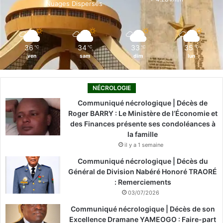
Nuages Dispersés
k
n
a
m
36
34
33
35
℃
℃
℃
℃
ven
sam
dim
lun
NÉCROLOGIE
Communiqué nécrologique | Décès de
Roger BARRY : Le Ministère de l’Économie et
des Finances présente ses condoléances à
la famille
il y a 1 semaine
Communiqué nécrologique | Décès du
Général de Division Nabéré Honoré TRAORÉ
: Remerciements
03/07/2026
Communiqué nécrologique | Décès de son
Excellence Dramane YAMEOGO : Faire-part