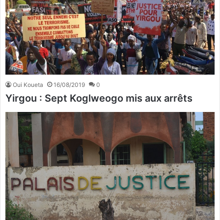
Oui Koueta
16/08/2019
0
Yirgou : Sept Koglweogo mis aux arrêts