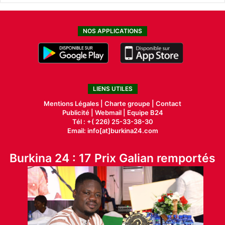
NOS APPLICATIONS
LIENS UTILES
Mentions Légales |
Charte groupe |
Contact
Publicité
|
Webmail |
Equipe B24
Tél : +( 226) 25-33-38-30
Email: info[at]burkina24.com
Burkina 24 : 17 Prix Galian remportés