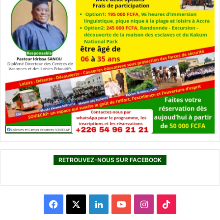
RETROUVEZ-NOUS SUR FACEBOOK
F
X
L
Y
I
T