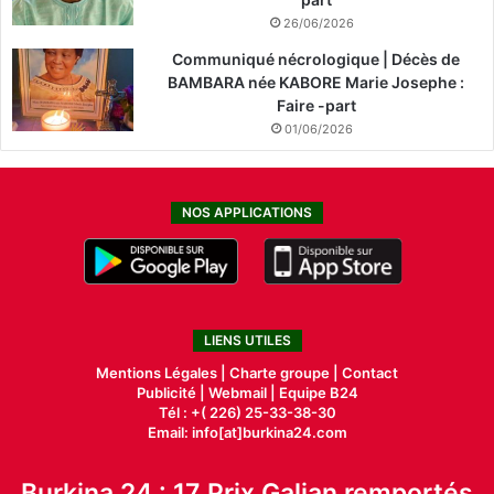
26/06/2026
Communiqué nécrologique | Décès de
BAMBARA née KABORE Marie Josephe :
Faire -part
01/06/2026
NOS APPLICATIONS
LIENS UTILES
Mentions Légales |
Charte groupe |
Contact
Publicité
|
Webmail |
Equipe B24
Tél : +( 226) 25-33-38-30
Email: info[at]burkina24.com
Burkina 24 : 17 Prix Galian remportés