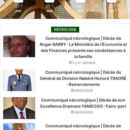
37
35
34
33
℃
℃
℃
℃
ven
sam
dim
lun
NÉCROLOGIE
Communiqué nécrologique | Décès de
Roger BARRY : Le Ministère de l’Économie et
des Finances présente ses condoléances à
la famille
il y a 1 semaine
Communiqué nécrologique | Décès du
Général de Division Nabéré Honoré TRAORÉ
: Remerciements
03/07/2026
Communiqué nécrologique | Décès de son
Excellence Dramane YAMEOGO : Faire-part
28/06/2026
Communiqué nécrologique | Décès de