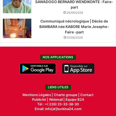
SAWADOGO BERNARD WENDIKONTE : Faire-
part
26/06/2026
Communiqué nécrologique | Décès de
BAMBARA née KABORE Marie Josephe :
Faire -part
01/06/2026
NOS APPLICATIONS
LIENS UTILES
Mentions Légales |
Charte groupe |
Contact
Publicité
|
Webmail |
Equipe B24
Tél : +( 226) 25-33-38-30
Email: info[at]burkina24.com