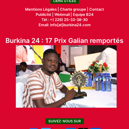
LIENS UTILES
Mentions Légales |
Charte groupe |
Contact
Publicité
|
Webmail |
Equipe B24
Tél : +( 226) 25-33-38-30
Email: info[at]burkina24.com
Burkina 24 : 17 Prix Galian remportés
SUIVEZ-NOUS SUR