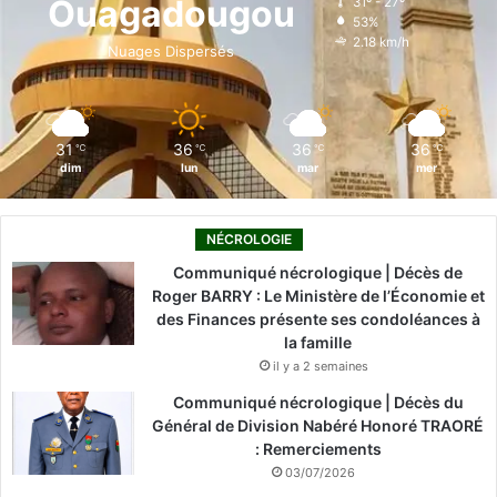
Ouagadougou
31º - 27º
53%
o
i
e
r
2.18 km/h
Nuages Dispersés
k
n
a
m
31
36
36
36
℃
℃
℃
℃
dim
lun
mar
mer
NÉCROLOGIE
Communiqué nécrologique | Décès de
Roger BARRY : Le Ministère de l’Économie et
des Finances présente ses condoléances à
la famille
il y a 2 semaines
Communiqué nécrologique | Décès du
Général de Division Nabéré Honoré TRAORÉ
: Remerciements
03/07/2026