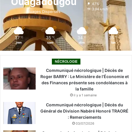
Ouagadougou
47%
o
i
e
r
3.94 km/h
Nuages Dispersés
k
n
a
m
37
35
34
35
℃
℃
℃
℃
ven
sam
dim
lun
NÉCROLOGIE
Communiqué nécrologique | Décès de
Roger BARRY : Le Ministère de l’Économie et
des Finances présente ses condoléances à
la famille
il y a 1 semaine
Communiqué nécrologique | Décès du
Général de Division Nabéré Honoré TRAORÉ
: Remerciements
03/07/2026