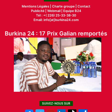
Mentions Légales |
Charte groupe |
Contact
Publicité
|
Webmail |
Equipe B24
Tél : +( 226) 25-33-38-30
Email: info[at]burkina24.com
Burkina 24 : 17 Prix Galian remportés
SUIVEZ-NOUS SUR