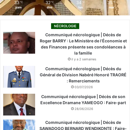
33
32
34
35
℃
℃
℃
℃
sam
dim
lun
mar
NÉCROLOGIE
Communiqué nécrologique | Décès de
Roger BARRY : Le Ministère de l’Économie et
des Finances présente ses condoléances à
la famille
il y a 2 semaines
Communiqué nécrologique | Décès du
Général de Division Nabéré Honoré TRAORÉ
: Remerciements
03/07/2026
Communiqué nécrologique | Décès de son
Excellence Dramane YAMEOGO : Faire-part
28/06/2026
Communiqué nécrologique | Décès de
SAWADOGO BERNARD WENDIKONTE : Faire-