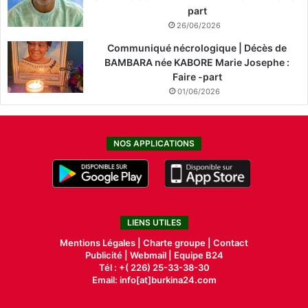
part
26/06/2026
Communiqué nécrologique | Décès de
BAMBARA née KABORE Marie Josephe :
Faire -part
01/06/2026
NOS APPLICATIONS
LIENS UTILES
Mentions Légales |
Charte groupe |
Contact
Publicité
|
Webmail |
Equipe B24
Tél : +( 226) 25-33-38-30
Email: info[at]burkina24.com