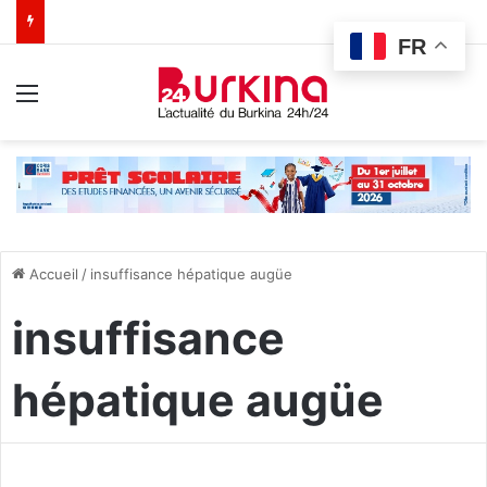
FR
Menu
Accueil
/
insuffisance hépatique augüe
insuffisance
hépatique augüe