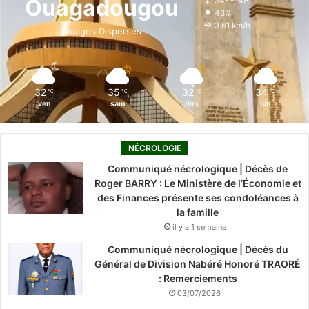
Ouagadougou
34º - 30º
43%
o
i
e
r
3.61 km/h
Nuages Dispersés
k
n
a
m
32
35
32
34
℃
℃
℃
℃
ven
sam
dim
lun
NÉCROLOGIE
Communiqué nécrologique | Décès de
Roger BARRY : Le Ministère de l’Économie et
des Finances présente ses condoléances à
la famille
il y a 1 semaine
Communiqué nécrologique | Décès du
Général de Division Nabéré Honoré TRAORÉ
: Remerciements
03/07/2026