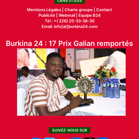
LIENS UTILES
Mentions Légales |
Charte groupe |
Contact
Publicité
|
Webmail |
Equipe B24
Tél : +( 226) 25-33-38-30
Email: info[at]burkina24.com
Burkina 24 : 17 Prix Galian remportés
SUIVEZ-NOUS SUR