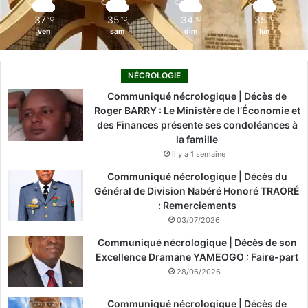
m
37
35
34
35
℃
℃
℃
℃
ven
sam
dim
lun
NÉCROLOGIE
Communiqué nécrologique | Décès de
Roger BARRY : Le Ministère de l’Économie et
des Finances présente ses condoléances à
la famille
il y a 1 semaine
Communiqué nécrologique | Décès du
Général de Division Nabéré Honoré TRAORÉ
: Remerciements
03/07/2026
Communiqué nécrologique | Décès de son
Excellence Dramane YAMEOGO : Faire-part
28/06/2026
Communiqué nécrologique | Décès de