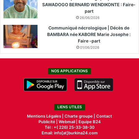
SAWADOGO BERNARD WENDIKONTE : Faire-
part
26/06/2026
Communiqué nécrologique | Décès de
BAMBARA née KABORE Marie Josephe :
Faire -part
01/06/2026
NOS APPLICATIONS
LIENS UTILES
Mentions Légales |
Charte groupe |
Contact
Publicité
|
Webmail |
Equipe B24
Tél : +( 226) 25-33-38-30
Email: info[at]burkina24.com