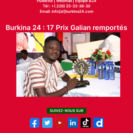
Publicité
|
Webmail |
Equipe B24
Tél : +( 226) 25-33-38-30
Email: info[at]burkina24.com
Burkina 24 : 17 Prix Galian remportés
SUIVEZ-NOUS SUR