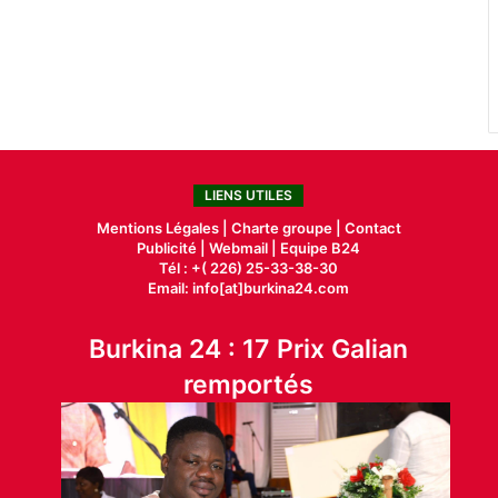
LIENS UTILES
Mentions Légales |
Charte groupe |
Contact
Publicité
|
Webmail |
Equipe B24
Tél : +( 226) 25-33-38-30
Email: info[at]burkina24.com
Burkina 24 : 17 Prix Galian
remportés