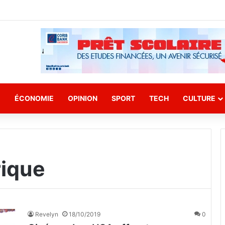
E
ÉCONOMIE
OPINION
SPORT
TECH
CULTURE
rique
Revelyn
18/10/2019
0