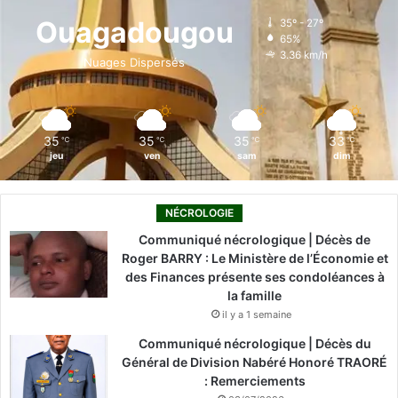
o
d
b
g
k
Ouagadougou
35º - 27º
65%
o
i
e
r
3.36 km/h
Nuages Dispersés
k
n
a
m
35
35
35
33
℃
℃
℃
℃
jeu
ven
sam
dim
NÉCROLOGIE
Communiqué nécrologique | Décès de
Roger BARRY : Le Ministère de l’Économie et
des Finances présente ses condoléances à
la famille
il y a 1 semaine
Communiqué nécrologique | Décès du
Général de Division Nabéré Honoré TRAORÉ
: Remerciements