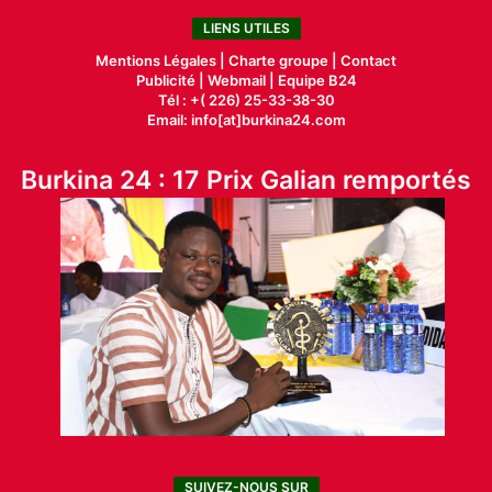
LIENS UTILES
Mentions Légales |
Charte groupe |
Contact
Publicité
|
Webmail |
Equipe B24
Tél : +( 226) 25-33-38-30
Email: info[at]burkina24.com
Burkina 24 : 17 Prix Galian remportés
SUIVEZ-NOUS SUR