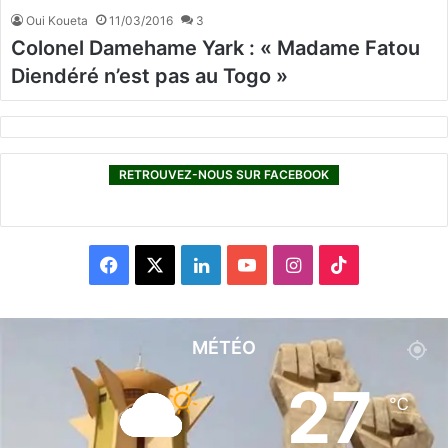
Oui Koueta
11/03/2016
3
Colonel Damehame Yark : « Madame Fatou
Diendéré n’est pas au Togo »
RETROUVEZ-NOUS SUR FACEBOOK
F
X
L
Y
I
T
a
i
o
n
i
c
n
u
s
k
MÉTÉO
e
k
T
t
T
27
℃
b
e
u
a
o