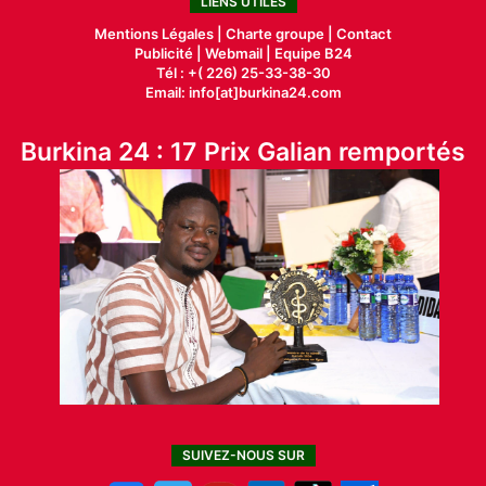
LIENS UTILES
Mentions Légales |
Charte groupe |
Contact
Publicité
|
Webmail |
Equipe B24
Tél : +( 226) 25-33-38-30
Email: info[at]burkina24.com
Burkina 24 : 17 Prix Galian remportés
SUIVEZ-NOUS SUR