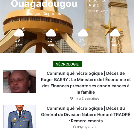
Ouagadougou
30º - 26º
61%
o
i
e
r
3.81 km/h
Nuages Dispersés
k
n
a
m
29
32
34
35
℃
℃
℃
℃
sam
dim
lun
mar
NÉCROLOGIE
Communiqué nécrologique | Décès de
Roger BARRY : Le Ministère de l’Économie et
des Finances présente ses condoléances à
la famille
il y a 2 semaines
Communiqué nécrologique | Décès du
Général de Division Nabéré Honoré TRAORÉ
: Remerciements
03/07/2026