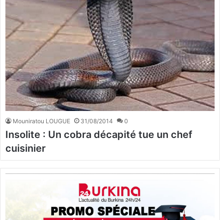
Mouniratou LOUGUE
31/08/2014
0
Insolite : Un cobra décapité tue un chef
cuisinier