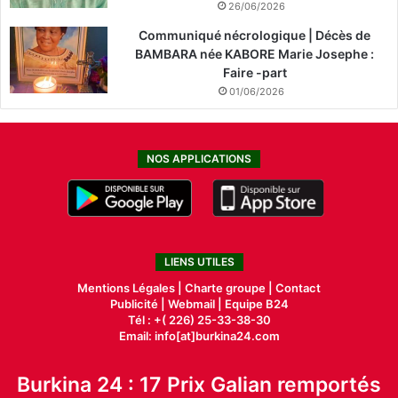
26/06/2026
Communiqué nécrologique | Décès de
BAMBARA née KABORE Marie Josephe :
Faire -part
01/06/2026
NOS APPLICATIONS
LIENS UTILES
Mentions Légales |
Charte groupe |
Contact
Publicité
|
Webmail |
Equipe B24
Tél : +( 226) 25-33-38-30
Email: info[at]burkina24.com
Burkina 24 : 17 Prix Galian remportés