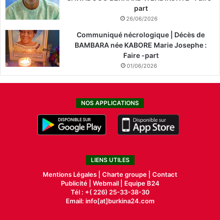
part
26/06/2026
Communiqué nécrologique | Décès de
BAMBARA née KABORE Marie Josephe :
Faire -part
01/06/2026
NOS APPLICATIONS
LIENS UTILES
Mentions Légales |
Charte groupe |
Contact
Publicité
|
Webmail |
Equipe B24
Tél : +( 226) 25-33-38-30
Email: info[at]burkina24.com