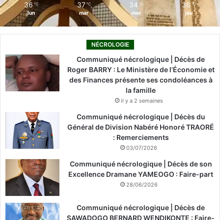
36
37
34
36
℃
℃
℃
℃
lun
mar
mer
jeu
NÉCROLOGIE
Communiqué nécrologique | Décès de
Roger BARRY : Le Ministère de l’Économie et
des Finances présente ses condoléances à
la famille
il y a 2 semaines
Communiqué nécrologique | Décès du
Général de Division Nabéré Honoré TRAORÉ
: Remerciements
03/07/2026
Communiqué nécrologique | Décès de son
Excellence Dramane YAMEOGO : Faire-part
28/06/2026
Communiqué nécrologique | Décès de
SAWADOGO BERNARD WENDIKONTE : Faire-