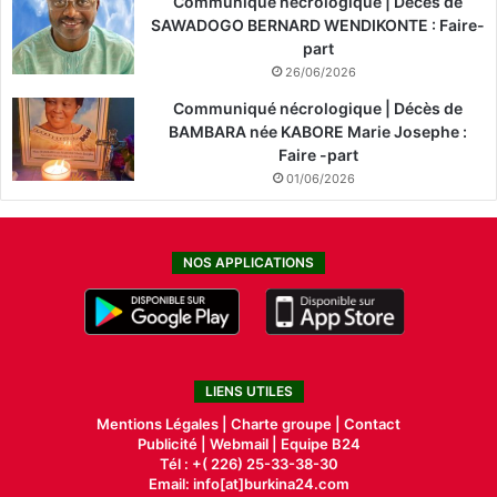
Communiqué nécrologique | Décès de
SAWADOGO BERNARD WENDIKONTE : Faire-
part
26/06/2026
Communiqué nécrologique | Décès de
BAMBARA née KABORE Marie Josephe :
Faire -part
01/06/2026
NOS APPLICATIONS
LIENS UTILES
Mentions Légales |
Charte groupe |
Contact
Publicité
|
Webmail |
Equipe B24
Tél : +( 226) 25-33-38-30
Email: info[at]burkina24.com