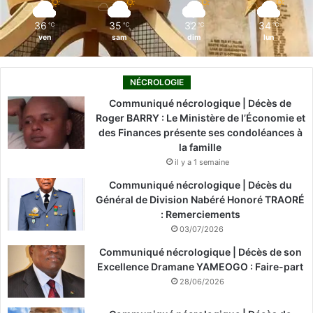
m
36
35
32
34
℃
℃
℃
℃
ven
sam
dim
lun
NÉCROLOGIE
Communiqué nécrologique | Décès de
Roger BARRY : Le Ministère de l’Économie et
des Finances présente ses condoléances à
la famille
il y a 1 semaine
Communiqué nécrologique | Décès du
Général de Division Nabéré Honoré TRAORÉ
: Remerciements
03/07/2026
Communiqué nécrologique | Décès de son
Excellence Dramane YAMEOGO : Faire-part
28/06/2026