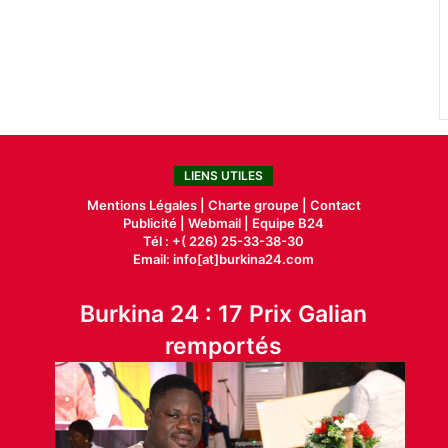
LIENS UTILES
Mentions Légales |
Charte groupe |
Contact
Publicité
|
Webmail |
Equipe B24
Tél : +( 226) 25-33-38-30
Email: info[at]burkina24.com
Burkina 24 : 17 Prix Galian
remportés