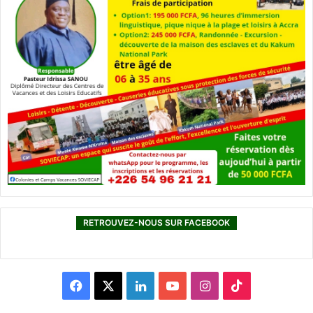
RETROUVEZ-NOUS SUR FACEBOOK
F
X
L
Y
I
T