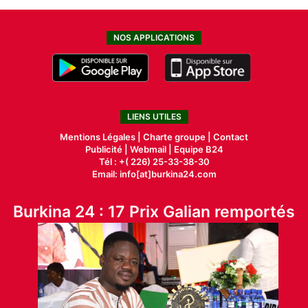
NOS APPLICATIONS
LIENS UTILES
Mentions Légales |
Charte groupe |
Contact
Publicité
|
Webmail |
Equipe B24
Tél : +( 226) 25-33-38-30
Email: info[at]burkina24.com
Burkina 24 : 17 Prix Galian remportés