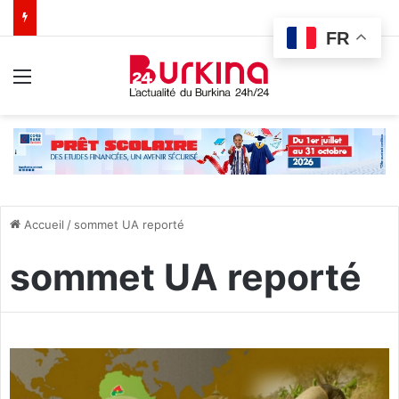
FR
Menu
Accueil
/
sommet UA reporté
sommet UA reporté