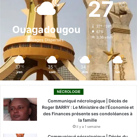
27
℃
b
e
u
a
o
o
d
b
g
k
Ouagadougou
37º - 26º
67%
o
i
e
r
3.36 km/h
Nuages Dispersés
k
n
a
m
37
35
34
33
℃
℃
℃
℃
ven
sam
dim
lun
NÉCROLOGIE
Communiqué nécrologique | Décès de
Roger BARRY : Le Ministère de l’Économie et
des Finances présente ses condoléances à
la famille
il y a 1 semaine
Communiqué nécrologique | Décès du