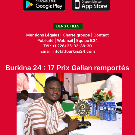
LIENS UTILES
Mentions Légales |
Charte groupe |
Contact
Publicité
|
Webmail |
Equipe B24
Tél : +( 226) 25-33-38-30
Email: info[at]burkina24.com
Burkina 24 : 17 Prix Galian remportés