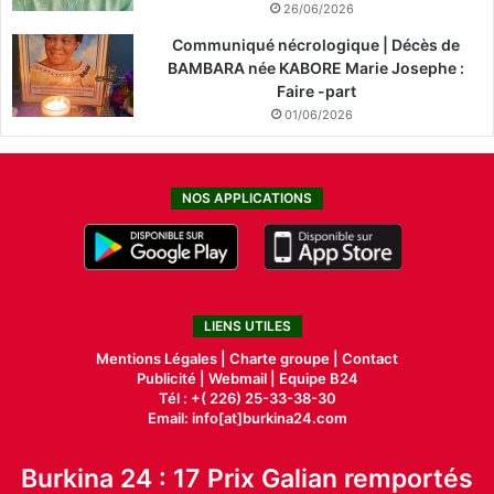
26/06/2026
Communiqué nécrologique | Décès de
BAMBARA née KABORE Marie Josephe :
Faire -part
01/06/2026
NOS APPLICATIONS
LIENS UTILES
Mentions Légales |
Charte groupe |
Contact
Publicité
|
Webmail |
Equipe B24
Tél : +( 226) 25-33-38-30
Email: info[at]burkina24.com
Burkina 24 : 17 Prix Galian remportés