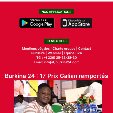
NOS APPLICATIONS
LIENS UTILES
Mentions Légales |
Charte groupe |
Contact
Publicité
|
Webmail |
Equipe B24
Tél : +( 226) 25-33-38-30
Email: info[at]burkina24.com
Burkina 24 : 17 Prix Galian remportés