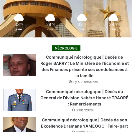
k
n
a
m
33
29
33
34
℃
℃
℃
℃
sam
dim
lun
mar
NÉCROLOGIE
Communiqué nécrologique | Décès de
Roger BARRY : Le Ministère de l’Économie et
des Finances présente ses condoléances à
la famille
il y a 2 semaines
Communiqué nécrologique | Décès du
Général de Division Nabéré Honoré TRAORÉ
: Remerciements
03/07/2026
Communiqué nécrologique | Décès de son
Excellence Dramane YAMEOGO : Faire-part